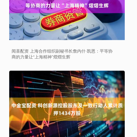
闻喜配资 上海合作组织副秘书长詹内什·凯恩：平等协
商的力量让“上海精神”熠熠生辉