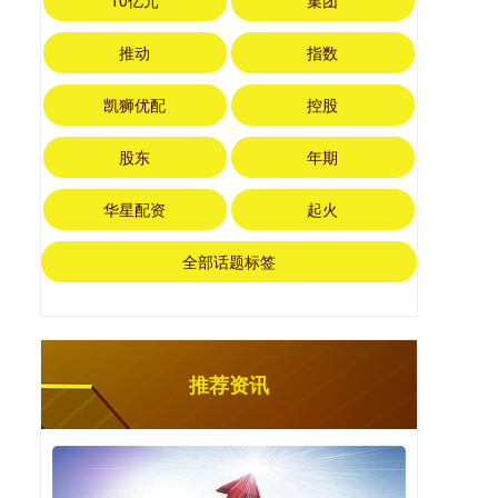
10亿元
集团
推动
指数
凯狮优配
控股
股东
年期
华星配资
起火
全部话题标签
推荐资讯