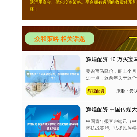
活运用资金、优化投资策略。平台拥有透明的收费体系和
择！
众和策略 相关话题
辉煌配资 16 万买
要说宝马降价，咱上个月刚
远一点，这两年关于这个话
辉煌配资
来源：安
辉煌配资 中国传媒
中国青年报客户端讯（中
怀抗战英烈、弘扬民族精神