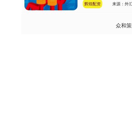
辉煌配资
来源：外
众和策