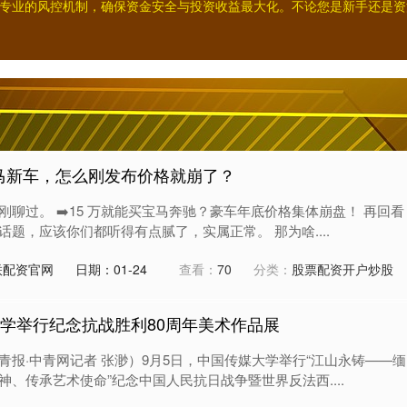
专业的风控机制，确保资金安全与投资收益最大化。不论您是新手还是资
宝马新车，怎么刚发布价格就崩了？
聊过。 ➡️15 万就能买宝马奔驰？豪车年底价格集体崩盘！ 再回看
题，应该你们都听得有点腻了，实属正常。 那为啥....
联配资官网
日期：01-24
查看：
70
分类：
股票配资开户炒股
大学举行纪念抗战胜利80周年美术作品展
青报·中青网记者 张渺）9月5日，中国传媒大学举行“江山永铸——缅
、传承艺术使命”纪念中国人民抗日战争暨世界反法西....