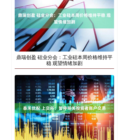
鼎瑞创盈 硅业分会：工业硅本周价格维持平
稳 观望情绪加剧