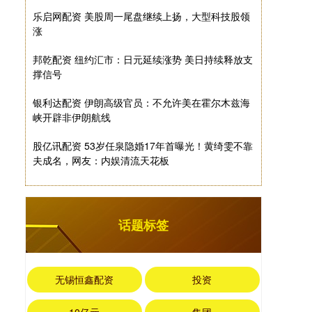
乐启网配资 美股周一尾盘继续上扬，大型科技股领
涨
邦乾配资 纽约汇市：日元延续涨势 美日持续释放支
撑信号
银利达配资 伊朗高级官员：不允许美在霍尔木兹海
峡开辟非伊朗航线
股亿讯配资 53岁任泉隐婚17年首曝光！黄绮雯不靠
夫成名，网友：内娱清流天花板
话题标签
无锡恒鑫配资
投资